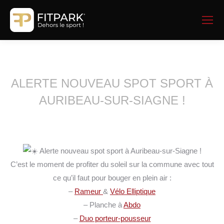
ALERTE NOUVEAU SPOT SPORT À
AURIBEAU-SUR-SIAGNE !
Alerte nouveau spot sport à Auribeau-sur-Siagne !
C’est le moment de profiter du soleil sur la commune avec tout
ce qu’il faut pour bouger en plein air :
–
Rameur
&
Vélo Elliptique
–
Planche à
Abdo
–
Duo porteur-pousseur