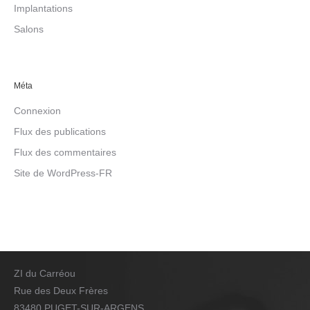
Implantations
Salons
Méta
Connexion
Flux des publications
Flux des commentaires
Site de WordPress-FR
ZI du Carréou
Rue des Deux Frères
83480 PUGET-SUR-ARGENS