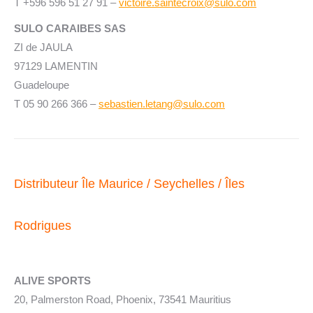
T +596 596 51 27 91 –
victoire.saintecroix@sulo.com
SULO CARAIBES SAS
ZI de JAULA
97129 LAMENTIN
Guadeloupe
T
05 90 266 366
–
sebastien.letang@sulo.com
Distributeur Île Maurice / Seychelles / Îles
Rodrigues
ALIVE SPORTS
20, Palmerston Road, Phoenix,
73541 Mauritius