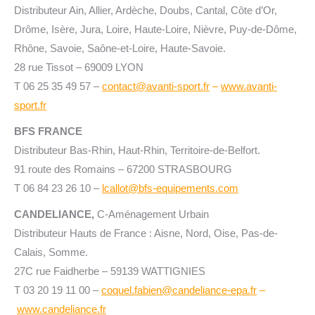
Distributeur Ain, Allier, Ardèche, Doubs, Cantal, Côte d’Or,
Drôme, Isère, Jura, Loire, Haute-Loire, Nièvre, Puy-de-Dôme,
Rhône, Savoie, Saône-et-Loire, Haute-Savoie.
28 rue Tissot – 69009 LYON
T
06 25 35 49 57
–
contact@avanti-sport.fr
–
www.avanti-
sport.fr
BFS FRANCE
Distributeur Bas-Rhin, Haut-Rhin, Territoire-de-Belfort.
91 route des Romains – 67200 STRASBOURG
T 06 84 23 26 10 –
lcallot@bfs-equipements.com
CANDELIANCE,
C-Aménagement Urbain
Distributeur Hauts de France : Aisne, Nord, Oise, Pas-de-
Calais, Somme.
27C rue Faidherbe – 59139 WATTIGNIES
T 03 20 19 11 00 –
coquel.fabien@candeliance-epa.fr
–
www.candeliance.fr