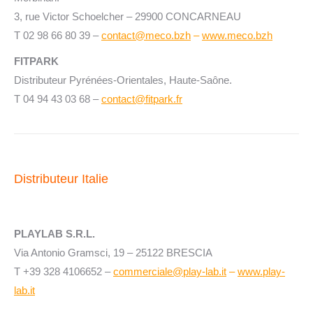
3, rue Victor Schoelcher – 29900 CONCARNEAU
T 02 98 66 80 39 –
contact@meco.bzh
–
‍
www.meco.bzh
FITPARK
Distributeur Pyrénées-Orientales, Haute-Saône.
T 04 94 43 03 68 –
contact@fitpark.fr
Distributeur Italie
PLAYLAB S.R.L.
Via Antonio Gramsci, 19 – 25122 BRESCIA
T +39 328 4106652 –
commerciale@play-lab.it
–
www.play-
lab.it