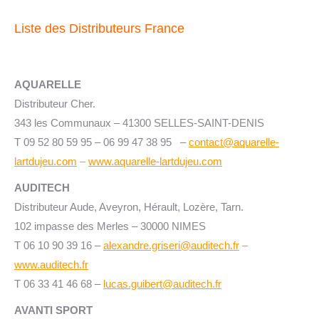
Liste des Distributeurs France
AQUARELLE
Distributeur Cher.
343 les Communaux – 41300 SELLES-SAINT-DENIS
T 09 52 80 59 95 – 06 99 47 38 95 –
contact@aquarelle-
lartdujeu.com
–
www.aquarelle-lartdujeu.com
AUDITECH
Distributeur Aude, Aveyron, Hérault, Lozère, Tarn.
102 impasse des Merles – 30000 NIMES
T
06 10 90 39 16
–
alexandre.griseri@auditech.fr
–
www.auditech.fr
T
06 33 41 46 68
–
lucas.guibert@auditech.fr
AVANTI SPORT