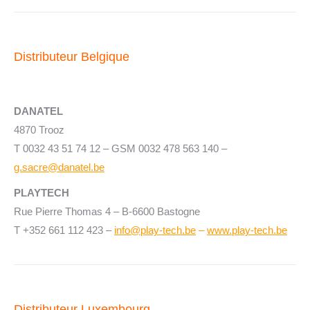
Distributeur Belgique
DANATEL
4870 Trooz
T 0032 43 51 74 12 – GSM 0032 478 563 140 –
g.sacre@danatel.be
PLAYTECH
Rue Pierre Thomas 4 – B-6600 Bastogne
T +352 661 112 423 –
info@play-tech.be
–
www.play-tech.be
Distributeur Luxembourg