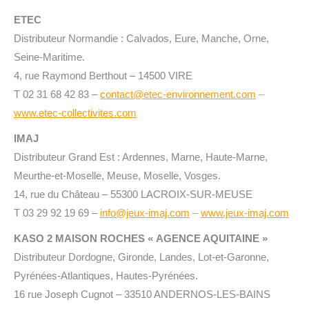
ETEC
Distributeur Normandie : Calvados, Eure, Manche, Orne,
Seine-Maritime.
4, rue Raymond Berthout – 14500 VIRE
T 02 31 68 42 83 –
contact@etec-environnement.com
–
www.etec-collectivites.com
IMAJ
Distributeur Grand Est : Ardennes, Marne, Haute-Marne,
Meurthe-et-Moselle, Meuse, Moselle, Vosges.
14, rue du Château – 55300 LACROIX-SUR-MEUSE
T 03 29 92 19 69 –
info@jeux-imaj.com
–
www.jeux-imaj.com
KASO 2 MAISON ROCHES « AGENCE AQUITAINE »
Distributeur Dordogne, Gironde, Landes, Lot-et-Garonne,
Pyrénées-Atlantiques, Hautes-Pyrénées.
16 rue Joseph Cugnot – 33510 ANDERNOS-LES-BAINS