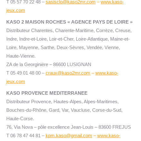
T 05 57 70 22 48 –
sasisclo@kaso2mr.com
–
www.kaso-
jeux.com
KASO 2 MAISON ROCHES « AGENCE PAYS DE LOIRE »
Distributeur Charentes, Charente-Maritime, Corrèze, Creuse,
Indre, Indre-et-Loire, Loir-et-Cher, Loire-Atlantique, Maine-et-
Loire, Mayenne, Sarthe, Deux-Sèvres, Vendée, Vienne,
Haute-Vienne.
ZA de la Georginière – 86600 LUSIGNAN
T 05 49 01 48 00 –
craux@kaso2mr.com
–
www.kaso-
jeux.com
KASO PROVENCE MEDITERRANEE
Distributeur Provence, Hautes-Alpes, Alpes-Maritimes,
Bouches-du-Rhône, Gard, Var, Vaucluse, Corse-du-Sud,
Haute-Corse.
76, Via Nova – pôle excellence Jean-Louis – 83600 FREJUS
T 06 78 47 44 81 –
kpm.kaso@gmail.com
–
www.kaso-