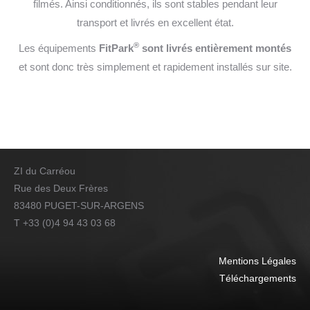
filmés. Ainsi conditionnés, ils sont stables pendant leur
transport et livrés en excellent état.
®
Les équipements
FitPark
sont livrés entièrement montés
et sont donc très simplement et rapidement installés sur site.
ZI du Carréou
Rue des Deux Frères
83480 PUGET-SUR-ARGENS
T +33 (0)4 94 43 03 68
Mentions Légales
Téléchargements