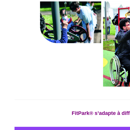
FitPark® s’adapte à dif