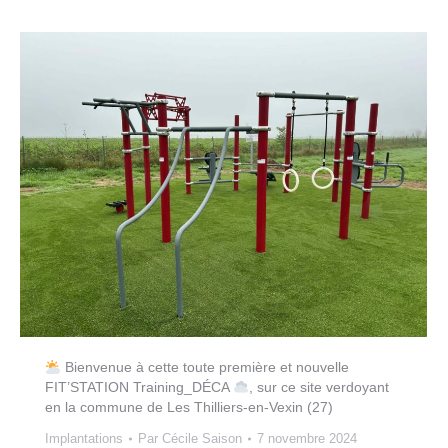
Bienvenue à cette toute première et nouvelle
FIT’STATION Training_DÉCA
, sur ce site verdoyant
en la commune de Les Thilliers-en-Vexin (27)
Implantations
Par
Cécile Saison
7 novembre 2024