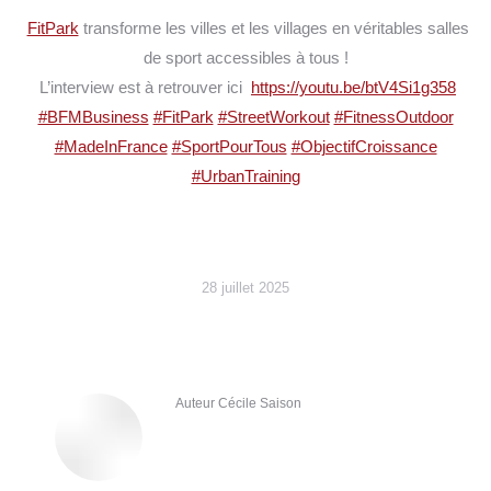
FitPark
transforme les villes et les villages en véritables salles
de sport accessibles à tous !
L’interview est à retrouver ici
https://youtu.be/btV4Si1g358
#BFMBusiness
#FitPark
#StreetWorkout
#FitnessOutdoor
#MadeInFrance
#SportPourTous
#ObjectifCroissance
#UrbanTraining
28 juillet 2025
Auteur
Cécile Saison