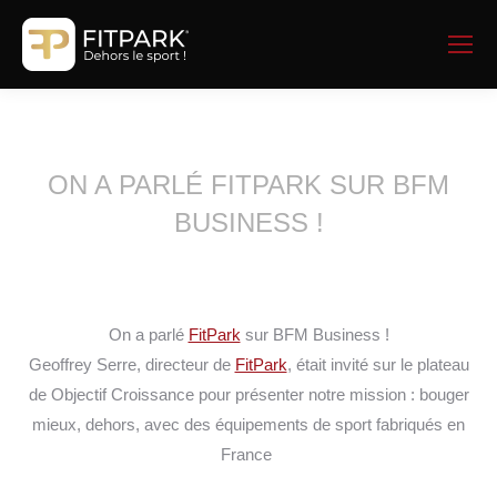
ON A PARLÉ FITPARK SUR BFM
BUSINESS !
On a parlé
FitPark
sur BFM Business !
Geoffrey Serre, directeur de
FitPark
, était invité sur le plateau
de Objectif Croissance pour présenter notre mission : bouger
mieux, dehors, avec des équipements de sport fabriqués en
France