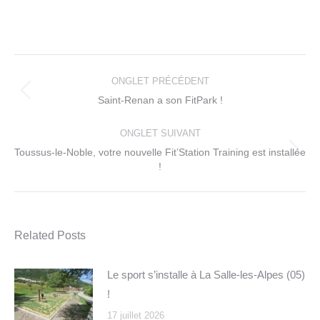
Navigation
de
ONGLET PRÉCÉDENT
commentaire
Onglet
Saint-Renan a son FitPark !
précédent
ONGLET SUIVANT
Toussus-le-Noble, votre nouvelle Fit’Station Training est installée
Onglet
!
suivant
Related Posts
Le sport s’installe à La Salle-les-Alpes (05)
!
17 juillet 2026