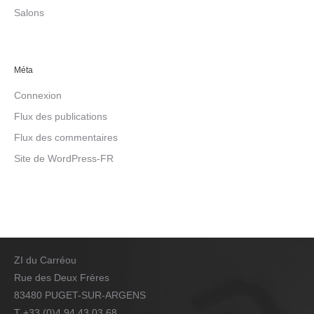
Salons
Méta
Connexion
Flux des publications
Flux des commentaires
Site de WordPress-FR
ZI du Carréou
Rue des Deux Frères
83480 PUGET-SUR-ARGENS
T +33 (0)4 94 43 03 68