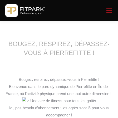
BOUGEZ, RESPIREZ, DÉPASSEZ-
VOUS À PIERREFITTE !
Bougez, respirez, dépassez-vous à Pierrefitte !
Bienvenue dans le parc dynamique de Pierrefitte en Île-de-
France, où l’activité physique prend une tout autre dimension !
Une aire de fitness pour tous les goûts
Ici, pas besoin d’abonnement : les agrès sont là pour vous
accompagner !