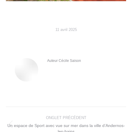
11 avril 2025
Auteur
Cécile Saison
Navigation
de
ONGLET PRÉCÉDENT
commentaire
Un espace de Sport avec vue sur mer dans la ville d’Andernos-
Onglet
les-bains