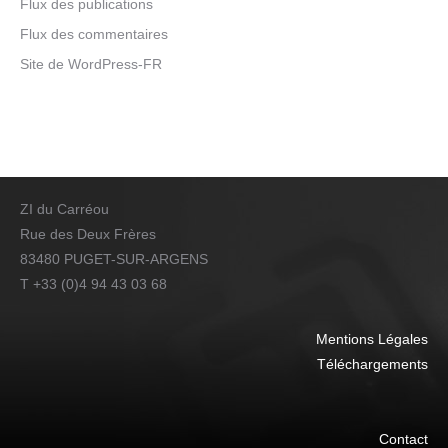
Flux des publications
Flux des commentaires
Site de WordPress-FR
ZI du Carréou
Rue des Deux Frères
83480 PUGET-SUR-ARGENS
T +33 (0)4 94 43 03 68
Mentions Légales
Téléchargements
Contact