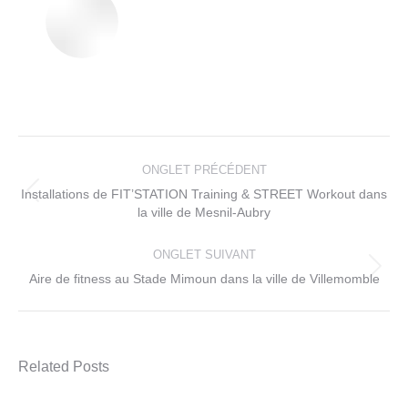
Navigation
de
ONGLET PRÉCÉDENT
commentaire
Installations de FIT’STATION Training & STREET Workout dans
Onglet
la ville de Mesnil-Aubry
précédent
ONGLET SUIVANT
Onglet
Aire de fitness au Stade Mimoun dans la ville de Villemomble
suivant
Related Posts