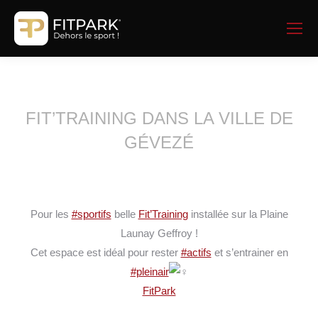
FIT’TRAINING DANS LA VILLE DE
GÉVEZÉ
Pour les
#sportifs
belle
Fit’Training
installée sur la Plaine
Launay Geffroy !
Cet espace est idéal pour rester
#actifs
et s’entrainer en
#pleinair
FitPark