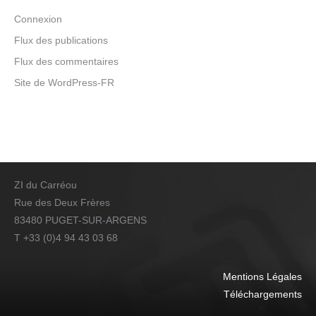
Connexion
Flux des publications
Flux des commentaires
Site de WordPress-FR
ZI du Carréou
Rue des Deux Frères
83480 PUGET-SUR-ARGENS
T +33 (0)4 94 43 03 68
Mentions Légales
Téléchargements