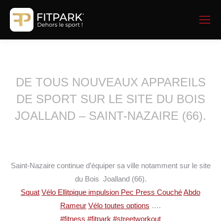
DE TOUS NOUVEAUX APPAREILS
DE SPORT SUR LE SITE DU BOIS
JOALLAND – SAINT-NAZAIRE (66).
Saint-Nazaire continue d’équiper sa ville notamment sur le site
du Bois Joalland (66).
Squat
Vélo Ellitpique impulsion
Pec Press Couché
Abdo
Rameur
Vélo toutes options
….
#fitness
#fitpark
#streetworkout