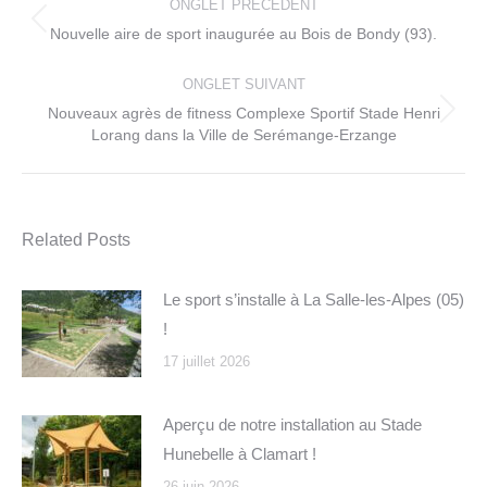
de
ONGLET PRÉCÉDENT
commentaire
Onglet
Nouvelle aire de sport inaugurée au Bois de Bondy (93).
précédent
ONGLET SUIVANT
Nouveaux agrès de fitness Complexe Sportif Stade Henri
Onglet
Lorang dans la Ville de Serémange-Erzange
suivant
Related Posts
Le sport s’installe à La Salle-les-Alpes (05)
!
17 juillet 2026
Aperçu de notre installation au Stade
Hunebelle à Clamart !
26 juin 2026