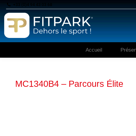
+33 (0)4 94 43 03 68
Accueil
Présen
MC1340B4 – Parcours Élite