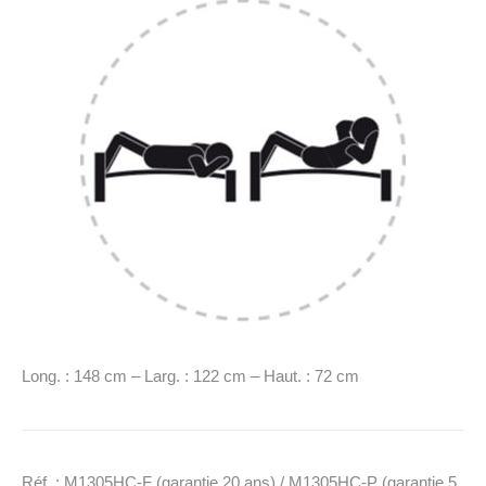
Long. : 148 cm – Larg. : 122 cm – Haut. : 72 cm
Réf. : M1305HC-F (garantie 20 ans) / M1305HC-P (garantie 5