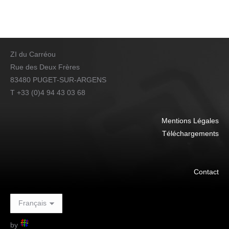
ZI du Carréou
Rue des Deux Frères
83480 PUGET-SUR-ARGENS
T +33 (0)4 94 43 03 68
Mentions Légales
Téléchargements
Contact
by