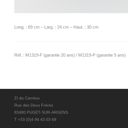
Long. : 69 cm – Larg. : 24 cm – Haut. : 30 cm
Réf. : M1319-F (garantie 20 ans) / M1319-P (garantie 5 ans)
ZI du Carréou
Rue des Deux Frères
83480 PUGET-SUR-ARGENS
T +33 (0)4 94 43 03 68