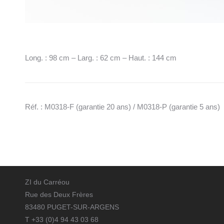
Long. : 98 cm – Larg. : 62 cm – Haut. : 144 cm
Réf. : M0318-F (garantie 20 ans) / M0318-P (garantie 5 ans)
ZI du Carréou
Rue des Deux Frères
83480 PUGET-SUR-ARGENS
T +33 (0)4 94 43 03 68