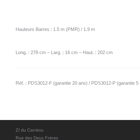
Hauteurs Barres : 1.5 m (PMR) / 1.9 m
Long. : 278 cm – Larg. : 16 cm – Haut. : 202 cm
Réf. : PDS3012-F (garantie 20 ans) / PDS3012-P (garantie 5
ZI du Carréou
Rue des Deux Frères