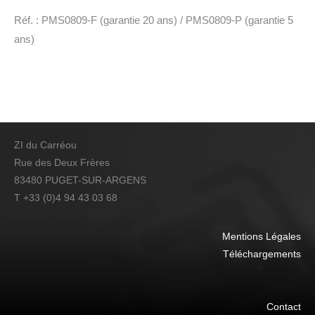
Réf. : PMS0809-F (garantie 20 ans) / PMS0809-P (garantie 5
ans)
ZI du Carréou
Rue des Deux Frères
83480 PUGET-SUR-ARGENS
T +33 (0)4 94 43 03 68
Mentions Légales
Téléchargements
Contact