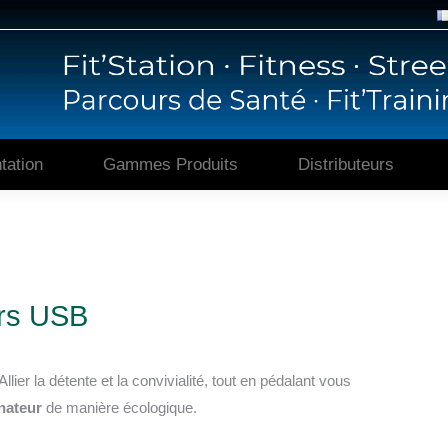
Accueil
Présentation
Gammes P
tation
Gammes Produits
Distributeurs
urs USB
 Allier la détente et la convivialité, tout en pédalant vous
nateur
de manière écologique.