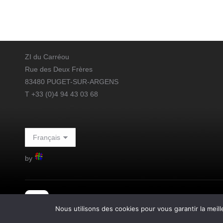
ZI du Carréou
Rue des Deux Frères
83480 PUGET-SUR-ARGENS
T +33 (0)4 94 43 03 68
by
Nous utilisons des cookies pour vous garantir la meill