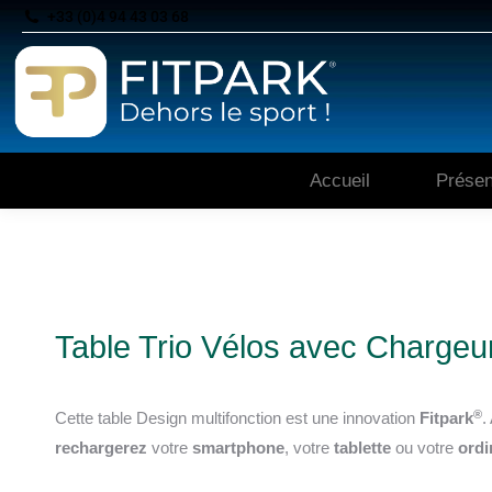
+33 (0)4 94 43 03 68
Accueil
Présen
Table Trio Vélos avec Charge
®
Cette table Design multifonction est une innovation
Fitpark
.
rechargerez
votre
smartphone
, votre
tablette
ou votre
ordi