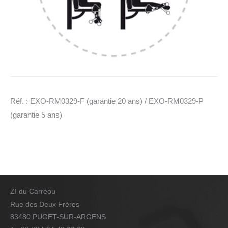
Réf. : EXO-RM0329-F (garantie 20 ans) / EXO-RM0329-P
(garantie 5 ans)
ZI du Carréou
Rue des Deux Frères
83480 PUGET-SUR-ARGENS