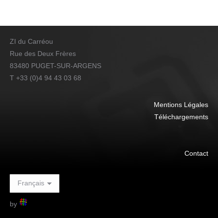
ZI du Carréou
Rue des Deux Frères
83480 PUGET-SUR-ARGENS
T +33 (0)4 94 43 03 68
Mentions Légales
Téléchargements
Contact
by