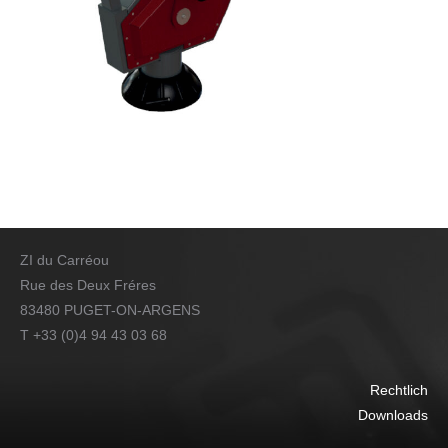
ZI du Carréou
Rue des Deux Fréres
83480 PUGET-ON-ARGENS
T +33 (0)4 94 43 03 68
Rechtlich
Downloads