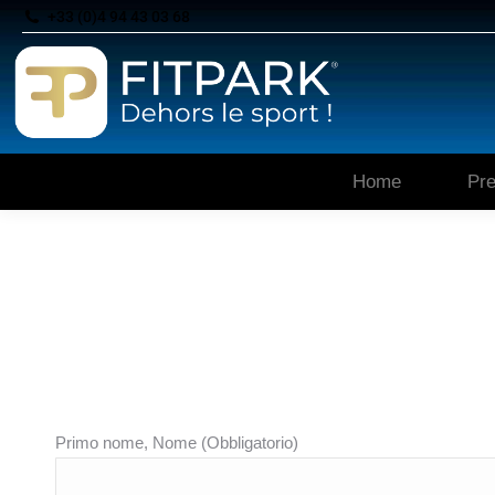
+33 (0)4 94 43 03 68
Home
Pre
Primo nome, Nome (Obbligatorio)