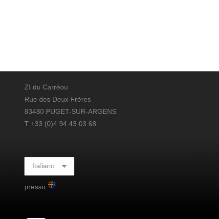
ZI du Carréou
Rue des Deux Frères
83480 PUGET-SUR-ARGENS
T +33 (0)4 94 43 03 68
presso