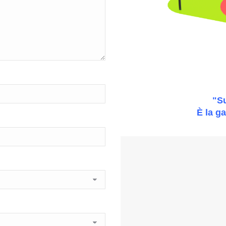
"S
È la ga