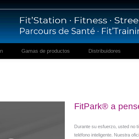
Casa
Presentación
Gamas de produc
ón
Gamas de productos
Distribuidores
FitPark® a pensé
Durante su esfuerzo, usted no t
teléfono inteligente. Nuestra of